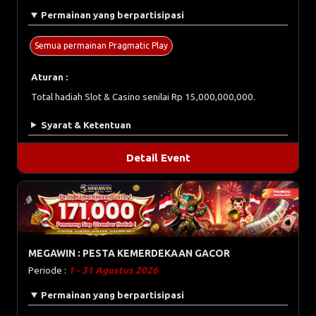
Permainan yang berpartisipasi
Semua permainan Pragmatic Play
Aturan :
Total hadiah Slot & Casino senilai Rp 15,000,000,000.
Syarat & Ketentuan
Detail Event
MEGAWIN : PESTA KEMERDEKAAN GACOR
Periode :
1 - 31 Agustus 2026
Permainan yang berpartisipasi