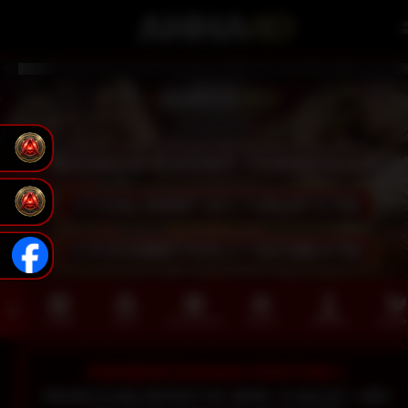
TOGEL DAN SLOT ONLINE GACOR MAXWIN TERBAIK 2022. KAMI PERCAYA BOSKU AKAN MENDAPATKAN KE
TOGEL
SLOT
LIVE CASINO
SPORT
ARCADE
SABU
PEMBERITAHUAN PENTING !
ONLINE 24 JAM, DEPOSIT VIA : BANK - E-WALLET - QRIS