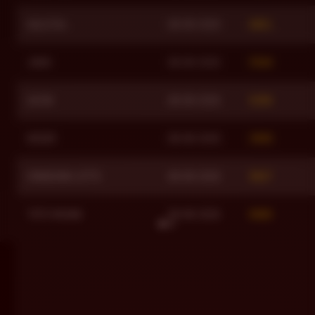
TOTOMACAU2200
08-08-2026
6525
TOTOMACAU2300
08-08-2026
1109