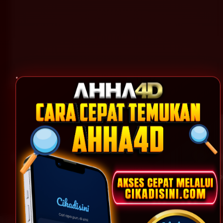
SPAIN LA LIGA
August 16, 2026 — 02:30 WIB
0 : 0
Previous
Ne
BET NOW
Sevilla
Rayo Vallecano
0.25
0.95
-0.25
0.95
TENTANG KAMI