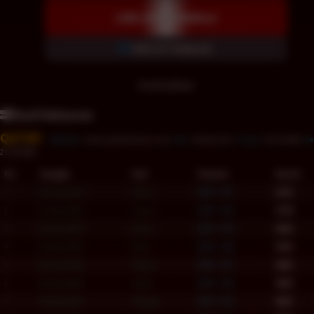
LINK ANTI NAWALA
Main di Telegram
Desktop
Wap
Hasil Keluaran
QATAR
Website:
www.qatarlottery.com
, Hari:
Setiap Hari
, Tutup:
20:30 WIB
, Re
21:00 WIB
No
Tanggal
Hari
Pasaran
Result
1
08 Aug 2026
Sabtu
QTR - 141
5256
2
07 Aug 2026
Jumat
QTR - 140
3158
3
06 Aug 2026
Kamis
QTR - 139
6642
4
05 Aug 2026
Rabu
QTR - 138
5930
5
04 Aug 2026
Selasa
QTR - 137
4634
6
03 Aug 2026
Senin
QTR - 136
0569
7
02 Aug 2026
Minggu
QTR - 135
6015