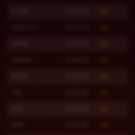
TOTO MACAU0000
10-08-2026
7107
TOTOMACAU1300
09-08-2026
7545
TOTOMACAU1600
09-08-2026
0712
TOTOMACAU1900
09-08-2026
9658
TOTOMACAU2200
09-08-2026
3916
TOTOMACAU2300
09-08-2026
8421