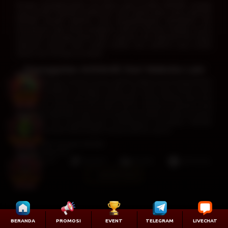
yang intuitif, tampilan profesional, serta sistem akses yang responsif,
AHHA4D menjadi platform yang mengedepankan kemudahan dan
kenyamanan bagi setiap pengguna. Seluruh informasi disajikan secara
terstruktur sehingga proses login, registrasi, dan eksplorasi fitur dapat
dilakukan dengan lebih praktis melalui satu platform yang mudah
diakses dari berbagai perangkat
Keunggulan AHHA4D Dari Website Lain
AHHA4D dibangun dengan konsep platform digital yang mengutamakan
kualitas pengalaman pengguna melalui tata letak yang intuitif, visual
modern, dan sistem yang selalu dioptimalkan. Setiap halaman dirancang
agar proses eksplorasi terasa lebih natural, didukung performa yang
stabil serta fleksibilitas akses dari berbagai perangkat. Kombinasi desain
profesional dan pengembangan berkelanjutan menjadikan AHHA4D
memiliki nilai lebih dibandingkan banyak platform sejenis.
© 2015 - 2026 Copyright AHHA4D.
All Rights Reserved.
LAPOR PUSAT
BERANDA
PROMOSI
EVENT
TELEGRAM
LIVECHAT