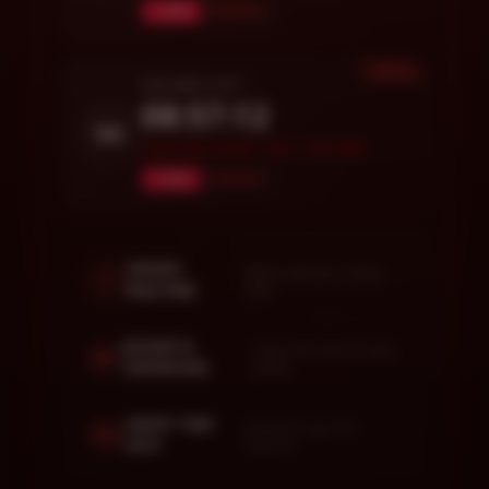
ahha4d
NOLIMIT CITY
08:57:14
NC
Chaos Spin: 05:58 · 13:41 · 19:26 WIB
? LIVE
UPDATING
UPDATE
Waktu diperbarui setiap
?
REALTIME
detik
AKURAT &
Panel informasi provider
OK
TERPERCAYA
pilihan
SMART TIME
Tampilan ringan dan
TOP
INFO
responsif