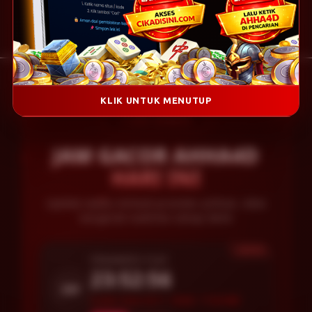
HUBUNGI KAMI
KEBIJAKAN PRIVASI
PERSETUJUAN COOKIES
KLIK UNTUK MENUTUP
? LIVE UPDATE
JAM GACOR AHHA4D
HARI INI
Update waktu terbaik provider pilihan, data
bergerak realtime setiap detik
ahha4d
PRAGMATIC PLAY
23:52:57
PP
Scatter Zone: 02:11 · 09:48 · 17:36 WIB
? LIVE
UPDATING