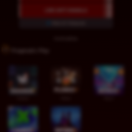
LINK ANTI NAWALA
Main di Telegram
Desktop
Wap
Pragmatic Play
Chicken+
Plinko+
Mines+