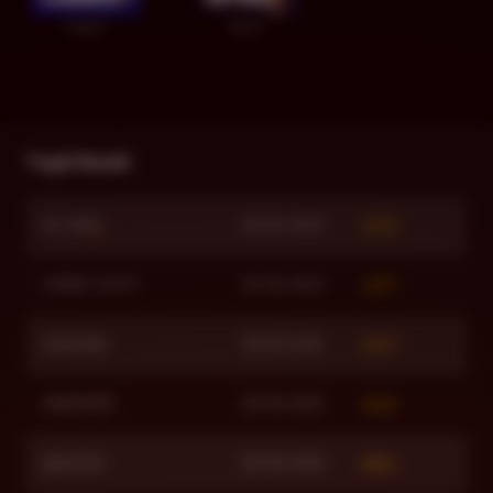
Limbo+
Spire+
Togel Result
TOTO MACAU0000
08-08-2026
4072
TOTOMACAU1300
08-08-2026
0342
TOTOMACAU1600
08-08-2026
2957
TOTOMACAU1900
08-08-2026
9031
TOTOMACAU2200
08-08-2026
6525