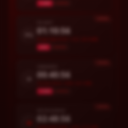
ahha4d
PG SOFT
01:10:57
PG
Dragon Spin: 01:53 · 11:22 · 20:14 WIB
LIVE
UPDATING
ahha4d
HABANERO
00:40:57
H
Hot Spin: 05:24 · 16:09 · 23:11 WIB
? LIVE
UPDATING
ahha4d
MICROGAMING
02:48:57
M
Jackpot Rush: 04:46 · 14:38 · 21:57 WIB