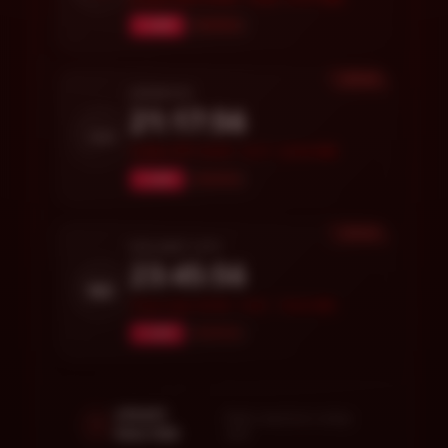
? LIVE
UPDATING
ahha4d
JOKER123
21:17:57
J123
Golden RTP: 03:29 · 12:17 · 22:43 WIB
? LIVE
UPDATING
ahha4d
NOLIMIT CITY
23:45:57
NC
Chaos Spin: 05:58 · 13:41 · 19:26 WIB
? LIVE
UPDATING
UPDATE
Waktu diperbarui setiap
?
REALTIME
detik