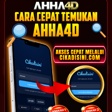
SPAIN LA LIGA
August 16, 2026 — 00:30 WIB
0 : 0
Previous
Next
BET NOW
Alaves
Getafe
0.00
0.62
0.00
-0.72
TENTANG KAMI
BANTUAN
PERATURAN
INFORMASI BANK