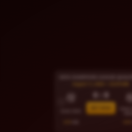
7/8/2026
UEFA CHAMPIONS LEAGUE QUALIF
August 11, 2026 — 22:59 WIB
0 : 0
Previous
BET NOW
Union 
Bodo Glimt
Gill
0.75
0.82
-0.75