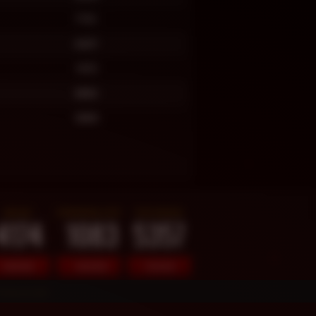
7781
6207
1072
6842
3658
BOGOR
HONGKONG LOTTO
TOTO WUHAN
4174
1083
5357
6/8/2026
6/8/2026
7/8/2026
TOMACAU2300
1391