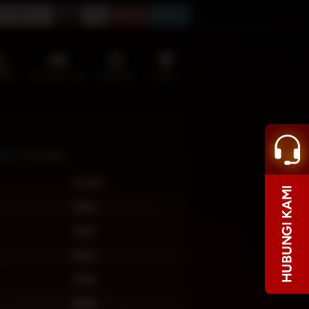
AN BESAR DALAM PERMAINAN ANDA. KAMI AKAN MELAYANI, DAN MEMBANTU ANDA DI
Masuk
Daftar
ADE
INTERACTIVE
PROMOSI
EVENT
esult:
13:00 WIB
Result
9894
0629
9201
2590
8208