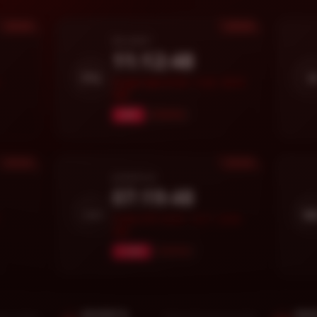
ahha4d
ahha4d
PG SOFT
11:12:50
PG
Dragon Spin: 01:53 · 11:22 · 20:14
WIB
LIVE
UPDATING
ahha4d
ahha4d
JOKER123
07:19:50
N
J123
Golden RTP: 03:29 · 12:17 · 22:43
WIB
? LIVE
UPDATING
AKURAT &
SMA
rui setiap
Panel informasi provider