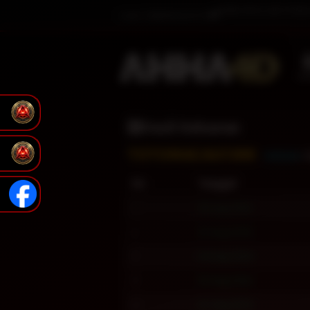
SELAMAT DATANG DI AHHA4D SITUS JUDI TOGEL DAN SLOT ONLINE 
Jumat 7/08/2026 03:07:38
HO
Hasil Keluaran
TOTOMACAU1300
Website:
h
No
Tanggal
1
06 Aug 2026
2
05 Aug 2026
3
04 Aug 2026
4
03 Aug 2026
5
02 Aug 2026