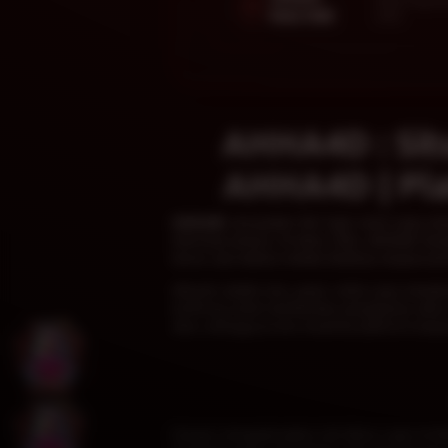
?
REALTIME
detik
AHHA4D : Sit
AHHA4D | Pla
AHHA4D
merupakan link login resmi yang men
teknologi terbaru di tahun 2026, AHHA4D meng
lancar saat diakses melalui desktop maupun pe
Ahha4d adalah situs game online yang mengha
buffering untuk memberikan pengalaman akses
akun, sehingga proses masuk ke platform maupu
Dengan menggabungkan Link Akses Login & Dafta