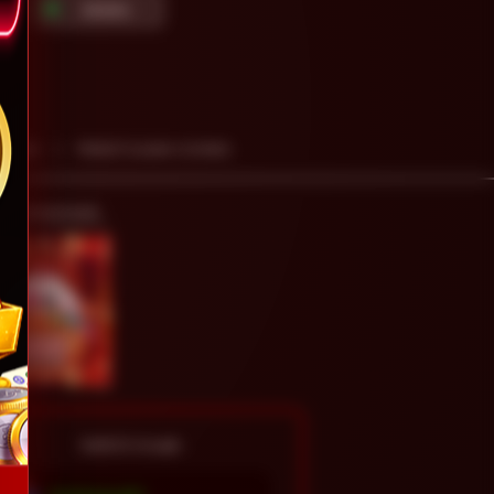
l
Axiata
RIVASI
|
PERSETUJUAN COOKIES
Ketik Di Google: