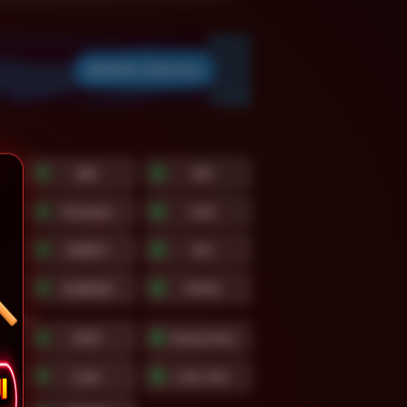
Mainkan Sekarang
Sinarmas
Mega
Allobank
SAQU
OVO
ShopeePay
Luar
Lain-lain