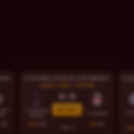
6/8/2026
6/8/2026
6/8/2026
6/8/2026
IERS
E-FOOTBALL F24 ELITE CLUB FRIENDLY
E-FO
August 7, 2026 — 10:00 WIB
0 : 0
BET NOW
Saint-
e-Tottenham
e-Liverpool
e-C
oise
Hotspur
1.00
-0.25
-0.95
0.25
0.71
0.0