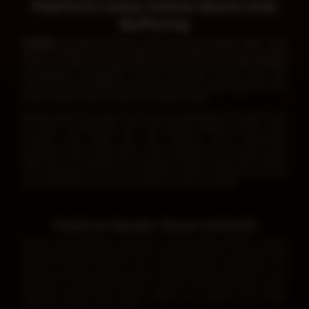
Platform Game Online Resmi Anti
Buffering
AHHA4D
merupakan link login resmi yang menyediakan akses cepat
menuju berbagai permainan game online melalui server anti-lag yang
stabil dan responsif. Dengan teknologi terbaru di tahun 2026, AHHA4D
menghadirkan pengalaman bermain yang lebih nyaman, mulai dari
proses login yang praktis hingga performa server yang tetap lancar saat
diakses melalui desktop maupun perangkat mobile.
Ahha4d adalah situs game online yang menghadirkan link akses login
dan daftar menggunakan apk resmi dengan tampilan modern, serta
performa yang ringan dan anti buffering untuk memberikan
pengalaman akses yang nyaman. Setiap halaman dirancang agar mudah
digunakan oleh pengguna baru maupun pengguna yang telah memiliki
akun, sehingga proses masuk ke platform maupun melakukan registrasi
dapat dilakukan dengan cepat melalui berbagai perangkat.
Platform Bandar Resmi AHHA4D
Dengan menggabungkan Link Akses Login & Daftar AHHA4D, navigasi
yang intuitif, tampilan profesional, serta sistem akses yang responsif,
AHHA4D menjadi platform yang mengedepankan kemudahan dan
kenyamanan bagi setiap pengguna. Seluruh informasi disajikan secara
terstruktur sehingga proses login, registrasi, dan eksplorasi fitur dapat
dilakukan dengan lebih praktis melalui satu platform yang mudah
diakses dari berbagai perangkat