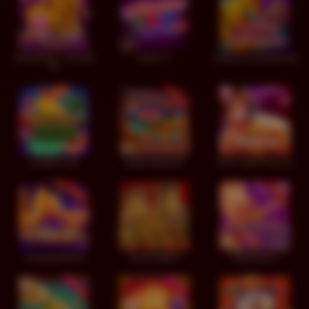
FEATURE BUY・GOLDEN
CRAZY 777
FANTASY SOUTHEAST ASIA
PIG
GOLDEN JADE
SUPER AWESOME
DIAO CHAN FA DA CAI
GOLDEN ZONGZI
LUCKY POKER 2
BURLESQUE 2