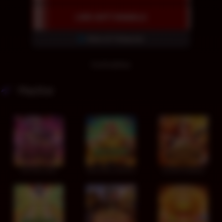
LINK ANTI NAWALA
Main di Telegram
Desktop
Wap
PlayStar
ELECTRIC ZEUS
MAHJONG ORIGIN 2
BOUNTY EXPRESS