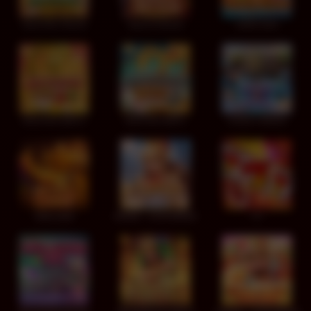
MAHJONG ORIGIN
KNIGHT ARTHUR
SUPER GEMS
MAHJONG WAYS 3+
MAHJONG WAYS 3
HORDE 2 WINTER
HIYAS GEMS
ATHENA・LUCKY SPREAD
777