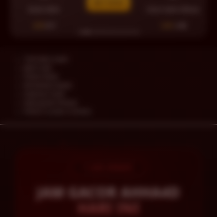
BET NOW
Bodo Glimt
Union Saint-Gilloise
0.75
0.77
-0.75
-0.95
TENTANG KAMI
BANTUAN
PERATURAN
INFORMASI BANK
HUBUNGI KAMI
KEBIJAKAN PRIVASI
PERSETUJUAN COOKIES
? LIVE UPDATE
JAM GACOR AHHA4D
HARI INI