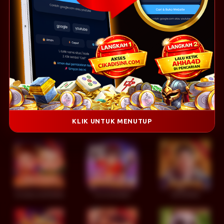
FORTUNE TELLER
FACE OFF
WEREWOLF
KLIK UNTUK MENUTUP
FORTUNE GOD
GLORIOUS KINGDOM
ATHENA
DOUBLE HAPPINESS
FA FA MONKEY
THE EMPIRE