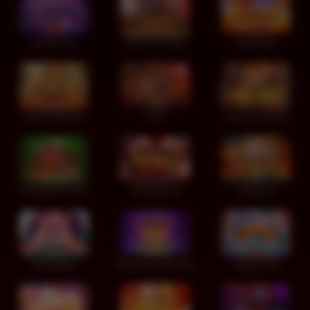
Dancing Fever
Gold Rush Cowboy
Dragon Wish
Legacy of Ramakien
Roma
Fury Max Lucky Road
Fiery Sevens Hot 100
Fruit Ninja Fury
Lucky Horse
Sweet Bakery
Alchemy Quest Level Up
Lucky Twin Sea