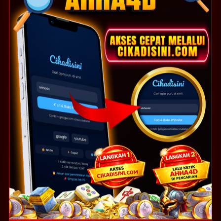
Big Prosperity SA
Great Stars
Great Stars SA
Golden Whale
Adventure Iceland
Iceland SA
Double Fortune
Dragon Gold
Dragon Gold SA
Magical Lamp
Heroes
Three Lucky Stars