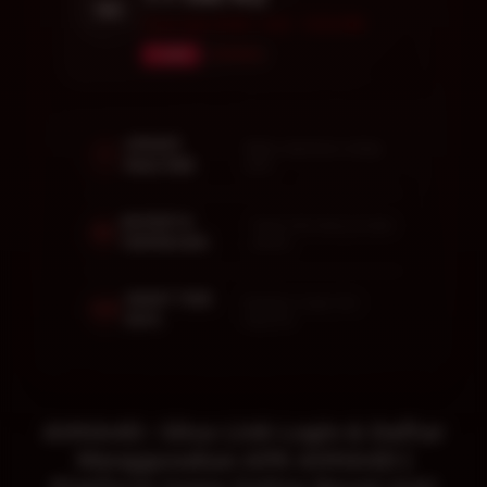
NC
Chaos Spin: 05:58 · 13:41 · 19:26 WIB
? LIVE
UPDATING
UPDATE
Waktu diperbarui setiap
?
REALTIME
detik
AKURAT &
Panel informasi provider
OK
TERPERCAYA
pilihan
SMART TIME
Tampilan ringan dan
TOP
INFO
responsif
AHHA4D : Situs Link Login & Daftar
Menggunakan APK AHHA4D |