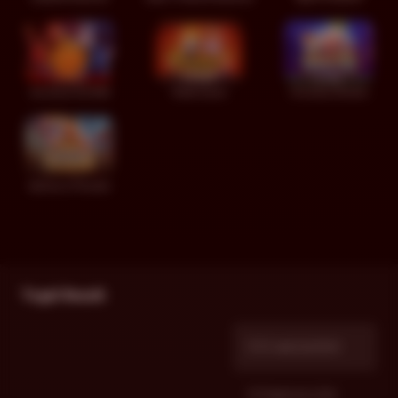
Journey to the Wild
Panda Opera
Christmas Miracles
Hammer of Thunder
Togel Result
TOTO MACAU0000
09-08-2026
5131
TOTOMACAU1300
09-08-2026
7545