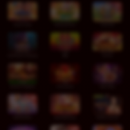
Royale Vegas
Mahjong Riches
Royal Katt
Gold Panther Maxways
888
Caishen
Brothers Kingdom
Fiery Sevens
Poker Ways
Wild Wet Win
Santa Wild Drop
Golden Lotus SE