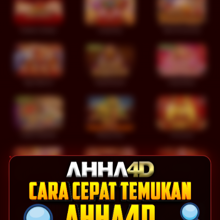
Golden Chicken
Candy Pop
Wow Prosperity
Tiger Warrior
King Pharaoh
Lucky Meow
Lucky Feng Shui
Wong Choy
5 Fortune
5 Fortune SA
Emperor Gate
Big Prosperity